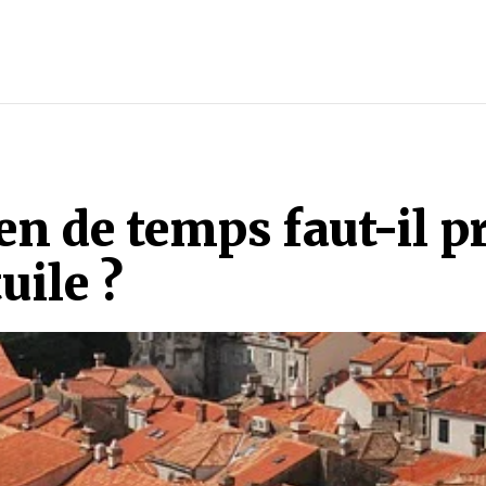
RE
n de temps faut-il p
uile ?