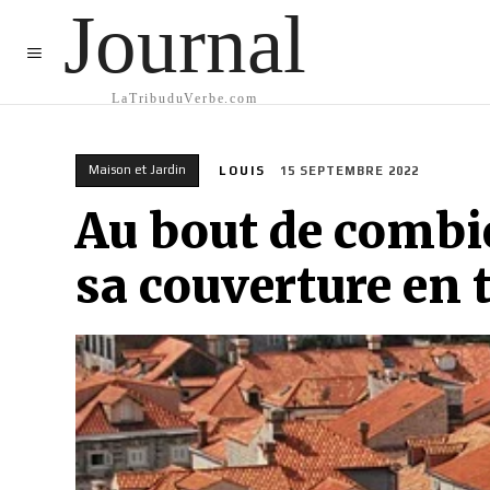
Journal
MO
LaTribuduVerbe.com
Maison et Jardin
LOUIS
15 SEPTEMBRE 2022
Au bout de combie
sa couverture en t